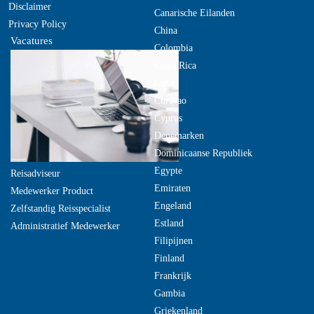
Disclaimer
Canarische Eilanden
Privacy Policy
China
Vacatures
Colombia
Costa Rica
Cuba
Curacao
Cyprus
Denemarken
Dominicaanse Republiek
Egypte
Reisadviseur
Emiraten
Medewerker Product
Engeland
Zelfstandig Reisspecialist
Estland
Administratief Medewerker
Filipijnen
Finland
Frankrijk
Gambia
Griekenland