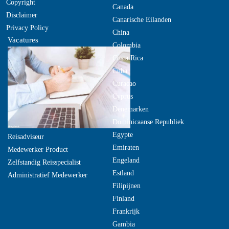
Copyright
Canada
Disclaimer
Canarische Eilanden
Privacy Policy
China
Vacatures
Colombia
Costa Rica
Cuba
Curacao
Cyprus
Denemarken
Dominicaanse Republiek
Egypte
Reisadviseur
Emiraten
Medewerker Product
Engeland
Zelfstandig Reisspecialist
Estland
Administratief Medewerker
Filipijnen
Finland
Frankrijk
Gambia