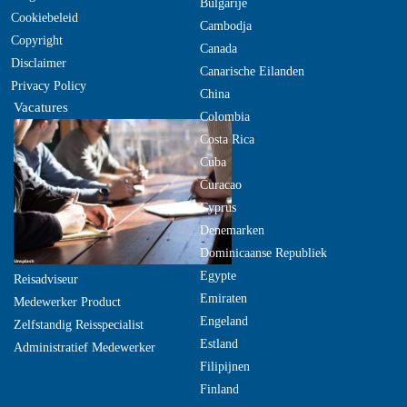
Bulgarije
Cookiebeleid
Cambodja
Copyright
Canada
Disclaimer
Canarische Eilanden
Privacy Policy
China
Vacatures
Colombia
Costa Rica
Cuba
Curacao
Cyprus
Denemarken
Dominicaanse Republiek
Egypte
Reisadviseur
Emiraten
Medewerker Product
Engeland
Zelfstandig Reisspecialist
Estland
Administratief Medewerker
Filipijnen
Finland