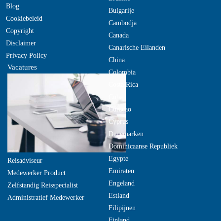
Blog
Bulgarije
Cookiebeleid
Cambodja
Copyright
Canada
Disclaimer
Canarische Eilanden
Privacy Policy
China
Vacatures
Colombia
Costa Rica
Cuba
Curacao
Cyprus
Denemarken
Dominicaanse Republiek
Egypte
Reisadviseur
Emiraten
Medewerker Product
Engeland
Zelfstandig Reisspecialist
Estland
Administratief Medewerker
Filipijnen
Finland