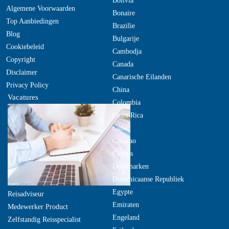
Bolivia
Algemene Voorwaarden
Bonaire
Top Aanbiedingen
Brazilie
Blog
Bulgarije
Cookiebeleid
Cambodja
Copyright
Canada
Disclaimer
Canarische Eilanden
Privacy Policy
China
Vacatures
Colombia
Costa Rica
Cuba
Curacao
Cyprus
Denemarken
Dominicaanse Republiek
Egypte
Reisadviseur
Emiraten
Medewerker Product
Engeland
Zelfstandig Reisspecialist