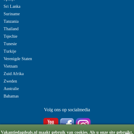
Sri Lanka
Suriname
Tanzania
Thailand
Tsjechie
Tunesie
Turkije
Verenigde Staten
Vietnam
Zuid Afrika
Zweden
Australie
Bahamas
Volg ons op socialmedia
Vakantiedagdeals.nl maakt gebruik van cookies. Als u onze site gebruikt,