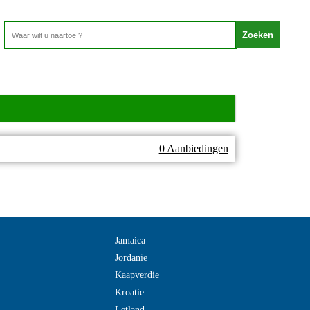
0 Aanbiedingen
Jamaica
Jordanie
Kaapverdie
Kroatie
Letland