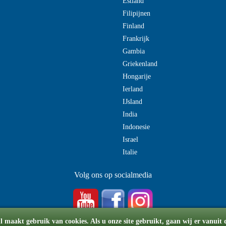
Estland
Filipijnen
Finland
Frankrijk
Gambia
Griekenland
Hongarije
Ierland
IJsland
India
Indonesie
Israel
Italie
Volg ons op socialmedia
 maakt gebruik van cookies. Als u onze site gebruikt, gaan wij er vanuit