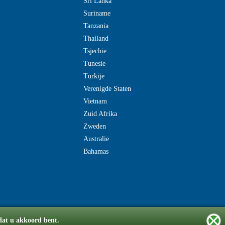
Sri Lanka
Suriname
Tanzania
Thailand
Tsjechie
Tunesie
Turkije
Verenigde Staten
Vietnam
Zuid Afrika
Zweden
Australie
Bahamas
 dat u akkoord bent.