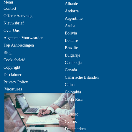
Menu
Albanie
Contact
Andorra
Offerte Aanvraag
Argentinie
Nieuwsbrief
Aruba
Over Ons
Bolivia
Algemene Voorwaarden
Bonaire
Top Aanbiedingen
Brazilie
Blog
Bulgarije
Cookiebeleid
Cambodja
Copyright
Canada
Disclaimer
Canarische Eilanden
Privacy Policy
China
Vacatures
Colombia
Costa Rica
Cuba
Curacao
Cyprus
Denemarken