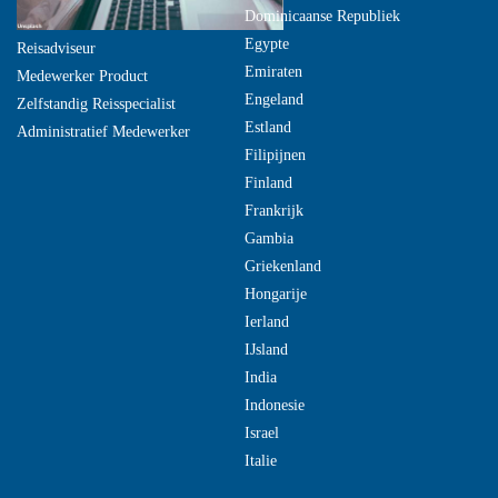
Dominicaanse Republiek
Egypte
Reisadviseur
Emiraten
Medewerker Product
Engeland
Zelfstandig Reisspecialist
Estland
Administratief Medewerker
Filipijnen
Finland
Frankrijk
Gambia
Griekenland
Hongarije
Ierland
IJsland
India
Indonesie
Israel
Italie