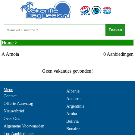
Spanje - Galicia - A Arnoia
Home
>
A Arnoia
0 Aanbiedingen
Geen vakanties gevonden!
Menu
Albanie
Contact
Andorra
Offerte Aanvraag
Argentinie
Nieuwsbrief
Aruba
Over Ons
Bolivia
Algemene Voorwaarden
Bonaire
Top Aanbiedingen