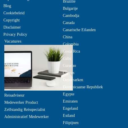
Brazilie
Blog
Bulgarije
Cookiebeleid
Cambodja
Copyright
Canada
Disclaimer
Canarische Eilanden
Privacy Policy
China
Vacatures
Colombia
Costa Rica
Cuba
Curacao
Cyprus
Denemarken
Dominicaanse Republiek
Egypte
Reisadviseur
Emiraten
Medewerker Product
Engeland
Zelfstandig Reisspecialist
Estland
Administratief Medewerker
Filipijnen