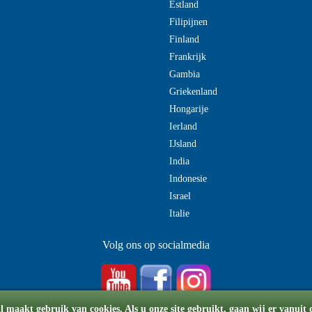
Estland
Filipijnen
Finland
Frankrijk
Gambia
Griekenland
Hongarije
Ierland
IJsland
India
Indonesie
Israel
Italie
Volg ons op socialmedia
 maakt gebruik van cookies. Als u onze site gebruikt, gaan wij er vanuit