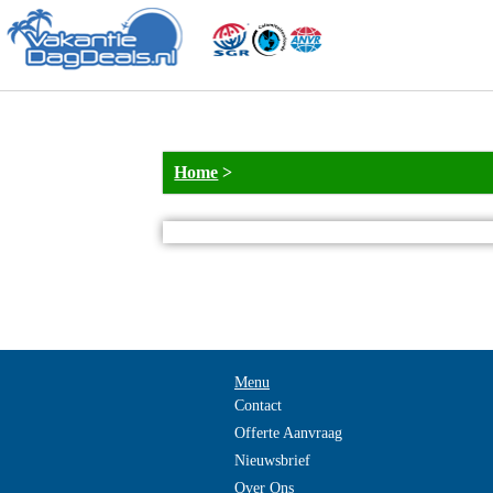
Home
>
Menu
Contact
Offerte Aanvraag
Nieuwsbrief
Over Ons