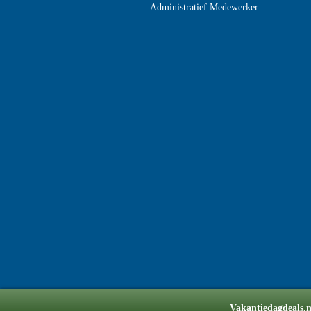
Administratief Medewerker
Vakantiedagdeals.nl