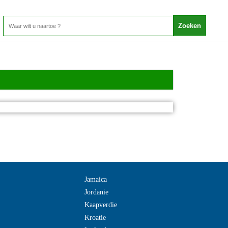
Jamaica
Jordanie
Kaapverdie
Kroatie