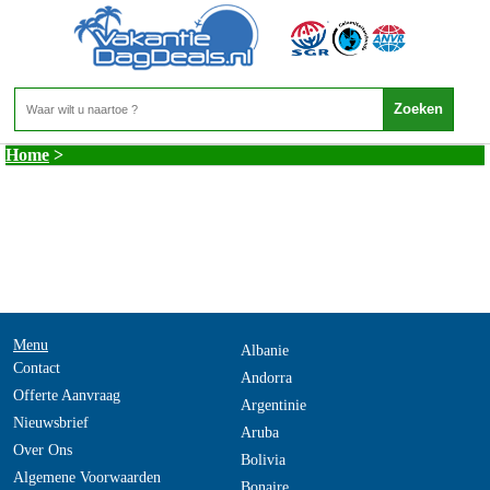
Malta - Duikvakantie Malta
Home
>
Menu
Albanie
Contact
Andorra
Offerte Aanvraag
Argentinie
Nieuwsbrief
Aruba
Over Ons
Bolivia
Algemene Voorwaarden
Bonaire