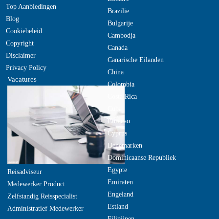
Top Aanbiedingen
Brazilie
Blog
Bulgarije
Cookiebeleid
Cambodja
Copyright
Canada
Disclaimer
Canarische Eilanden
Privacy Policy
China
Vacatures
Colombia
Costa Rica
Cuba
Curacao
Cyprus
Denemarken
Dominicaanse Republiek
Egypte
Reisadviseur
Emiraten
Medewerker Product
Engeland
Zelfstandig Reisspecialist
Estland
Administratief Medewerker
Filipijnen