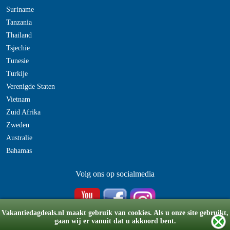
Suriname
Tanzania
Thailand
Tsjechie
Tunesie
Turkije
Verenigde Staten
Vietnam
Zuid Afrika
Zweden
Australie
Bahamas
Volg ons op socialmedia
Vakantiedagdeals.nl maakt gebruik van cookies. Als u onze site gebruikt,
gaan wij er vanuit dat u akkoord bent.
© Copyright 2008-2026 vakantiedagdeals.nl