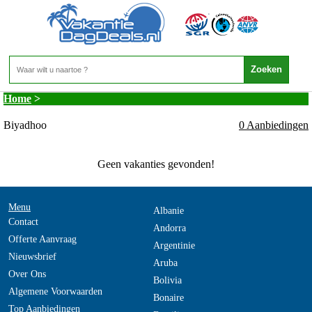
Malediven - Zuid Male Atol - Biyadhoo
Home
>
Biyadhoo
0 Aanbiedingen
Geen vakanties gevonden!
Menu
Albanie
Contact
Andorra
Offerte Aanvraag
Argentinie
Nieuwsbrief
Aruba
Over Ons
Bolivia
Algemene Voorwaarden
Bonaire
Top Aanbiedingen