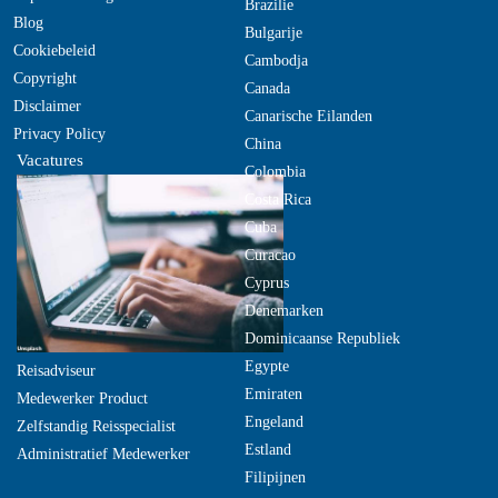
Brazilie
Blog
Bulgarije
Cookiebeleid
Cambodja
Copyright
Canada
Disclaimer
Canarische Eilanden
Privacy Policy
China
Vacatures
Colombia
Costa Rica
Cuba
Curacao
Cyprus
Denemarken
Dominicaanse Republiek
Egypte
Reisadviseur
Emiraten
Medewerker Product
Engeland
Zelfstandig Reisspecialist
Estland
Administratief Medewerker
Filipijnen