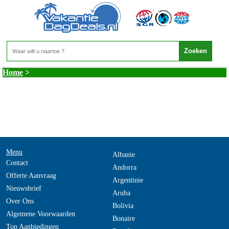
Malediven - KURAMATHI ISLANDS
Home
>
Menu
Albanie
Contact
Andorra
Offerte Aanvraag
Argentinie
Nieuwsbrief
Aruba
Over Ons
Bolivia
Algemene Voorwaarden
Bonaire
Top Aanbiedingen