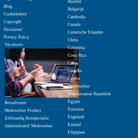
Brazilie
Blog
Bulgarije
Cookiebeleid
Cambodja
Copyright
Canada
Disclaimer
Canarische Eilanden
Privacy Policy
China
Vacatures
Colombia
Costa Rica
Cuba
Curacao
Cyprus
Denemarken
Dominicaanse Republiek
Egypte
Reisadviseur
Emiraten
Medewerker Product
Engeland
Zelfstandig Reisspecialist
Estland
Administratief Medewerker
Filipijnen