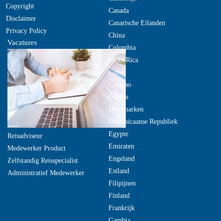
Copyright
Canada
Disclaimer
Canarische Eilanden
Privacy Policy
China
Vacatures
Colombia
Costa Rica
Cuba
Curacao
Cyprus
Denemarken
Dominicaanse Republiek
Egypte
Reisadviseur
Emiraten
Medewerker Product
Engeland
Zelfstandig Reisspecialist
Estland
Administratief Medewerker
Filipijnen
Finland
Frankrijk
Gambia