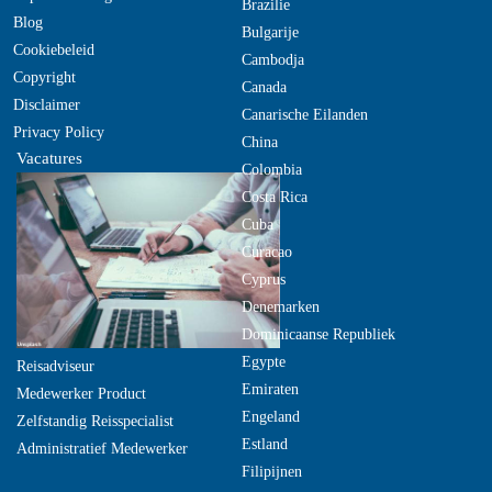
Brazilie
Blog
Bulgarije
Cookiebeleid
Cambodja
Copyright
Canada
Disclaimer
Canarische Eilanden
Privacy Policy
China
Vacatures
Colombia
Costa Rica
Cuba
Curacao
Cyprus
Denemarken
Dominicaanse Republiek
Egypte
Reisadviseur
Emiraten
Medewerker Product
Engeland
Zelfstandig Reisspecialist
Estland
Administratief Medewerker
Filipijnen