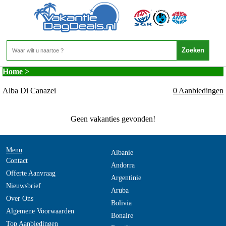
Italie - TRENTINO - Alba Di Canazei
Home
>
Alba Di Canazei
0 Aanbiedingen
Geen vakanties gevonden!
Menu
Albanie
Contact
Andorra
Offerte Aanvraag
Argentinie
Nieuwsbrief
Aruba
Over Ons
Bolivia
Algemene Voorwaarden
Bonaire
Top Aanbiedingen