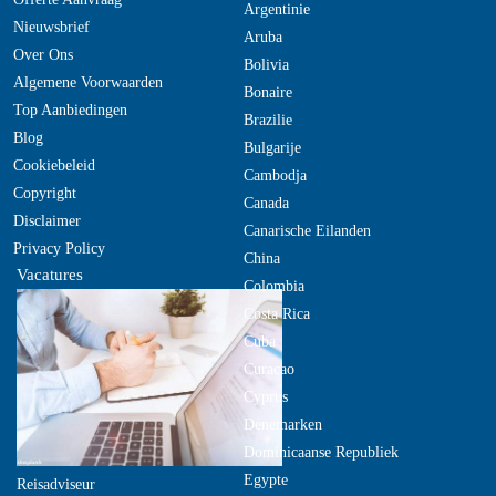
Argentinie
Nieuwsbrief
Aruba
Over Ons
Bolivia
Algemene Voorwaarden
Bonaire
Top Aanbiedingen
Brazilie
Blog
Bulgarije
Cookiebeleid
Cambodja
Copyright
Canada
Disclaimer
Canarische Eilanden
Privacy Policy
China
Vacatures
Colombia
Costa Rica
Cuba
Curacao
Cyprus
Denemarken
Dominicaanse Republiek
Egypte
Reisadviseur