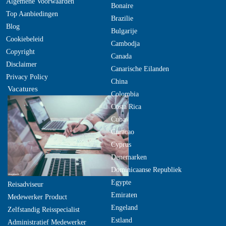
Algemene Voorwaarden
Bonaire
Top Aanbiedingen
Brazilie
Blog
Bulgarije
Cookiebeleid
Cambodja
Copyright
Canada
Disclaimer
Canarische Eilanden
Privacy Policy
China
Vacatures
Colombia
Costa Rica
Cuba
Curacao
Cyprus
Denemarken
Dominicaanse Republiek
Egypte
Reisadviseur
Emiraten
Medewerker Product
Engeland
Zelfstandig Reisspecialist
Estland
Administratief Medewerker