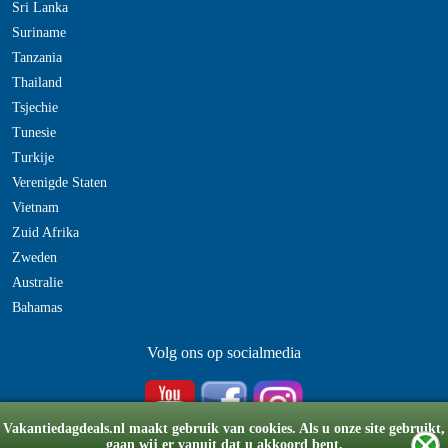
Sri Lanka
Suriname
Tanzania
Thailand
Tsjechie
Tunesie
Turkije
Verenigde Staten
Vietnam
Zuid Afrika
Zweden
Australie
Bahamas
Volg ons op socialmedia
Vakantiedagdeals.nl maakt gebruik van cookies. Als u onze site gebruikt,
gaan wij er vanuit dat u akkoord bent.