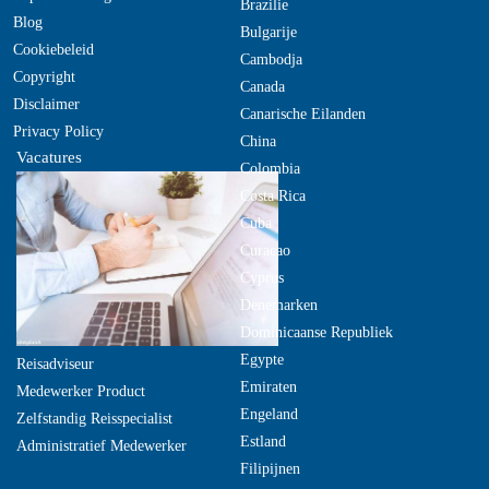
Brazilie
Blog
Bulgarije
Cookiebeleid
Cambodja
Copyright
Canada
Disclaimer
Canarische Eilanden
Privacy Policy
China
Vacatures
Colombia
Costa Rica
Cuba
Curacao
Cyprus
Denemarken
Dominicaanse Republiek
Egypte
Reisadviseur
Emiraten
Medewerker Product
Engeland
Zelfstandig Reisspecialist
Estland
Administratief Medewerker
Filipijnen