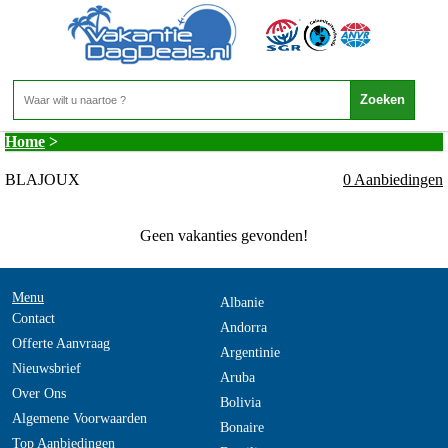
Frankrijk - PYRENEEEN - BLAJOUX
Home
>
BLAJOUX
0 Aanbiedingen
Geen vakanties gevonden!
Menu
Albanie
Contact
Andorra
Offerte Aanvraag
Argentinie
Nieuwsbrief
Aruba
Over Ons
Bolivia
Algemene Voorwaarden
Bonaire
Top Aanbiedingen