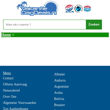
Andorra - SS
Home
>
Menu
Albanie
Contact
Andorra
Offerte Aanvraag
Argentinie
Nieuwsbrief
Aruba
Over Ons
Bolivia
Algemene Voorwaarden
Bonaire
Top Aanbiedingen