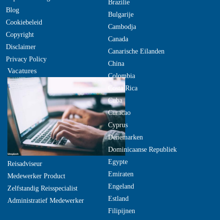
Brazilie
Blog
Bulgarije
Cookiebeleid
Cambodja
Copyright
Canada
Disclaimer
Canarische Eilanden
Privacy Policy
China
Vacatures
Colombia
Costa Rica
Cuba
Curacao
Cyprus
Denemarken
Dominicaanse Republiek
Egypte
Reisadviseur
Emiraten
Medewerker Product
Engeland
Zelfstandig Reisspecialist
Estland
Administratief Medewerker
Filipijnen