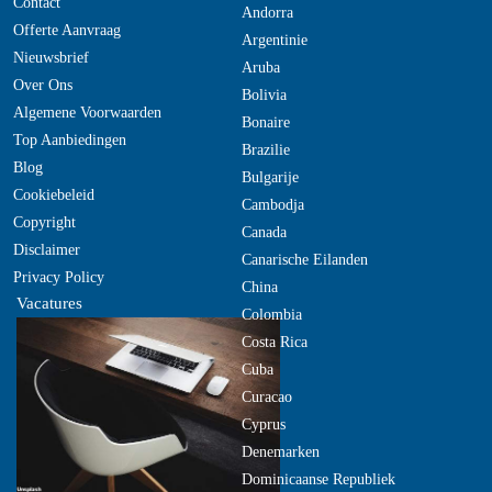
Contact
Andorra
Offerte Aanvraag
Argentinie
Nieuwsbrief
Aruba
Over Ons
Bolivia
Algemene Voorwaarden
Bonaire
Top Aanbiedingen
Brazilie
Blog
Bulgarije
Cookiebeleid
Cambodja
Copyright
Canada
Disclaimer
Canarische Eilanden
Privacy Policy
China
Vacatures
Colombia
Costa Rica
Cuba
Curacao
Cyprus
Denemarken
Dominicaanse Republiek