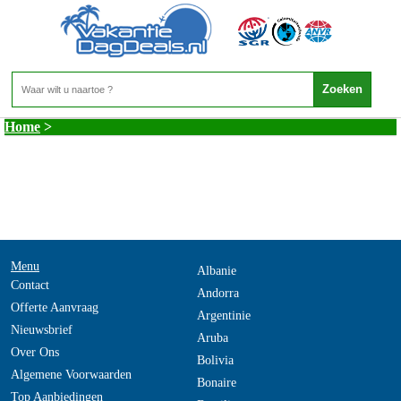
Verenigde Staten - Vermont
Home
>
Menu
Albanie
Contact
Andorra
Offerte Aanvraag
Argentinie
Nieuwsbrief
Aruba
Over Ons
Bolivia
Algemene Voorwaarden
Bonaire
Top Aanbiedingen