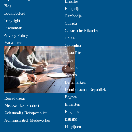
Brazilie
Blog
Bulgarije
Cookiebeleid
Cambodja
Copyright
Canada
Disclaimer
Canarische Eilanden
Privacy Policy
China
Vacatures
Colombia
Costa Rica
Cuba
Curacao
Cyprus
Denemarken
Dominicaanse Republiek
Egypte
Reisadviseur
Emiraten
Medewerker Product
Engeland
Zelfstandig Reisspecialist
Estland
Administratief Medewerker
Filipijnen