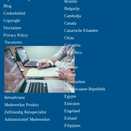
Brazilie
Blog
Bulgarije
Cookiebeleid
Cambodja
Copyright
Canada
Disclaimer
Canarische Eilanden
Privacy Policy
China
Vacatures
Colombia
Costa Rica
Cuba
Curacao
Cyprus
Denemarken
Dominicaanse Republiek
Egypte
Reisadviseur
Emiraten
Medewerker Product
Engeland
Zelfstandig Reisspecialist
Estland
Administratief Medewerker
Filipijnen