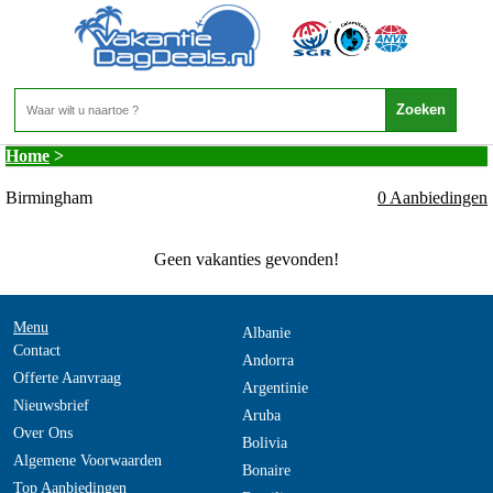
Verenigd Koninkrijk - Engeland - Birmingham
Home
>
Birmingham
0 Aanbiedingen
Geen vakanties gevonden!
Menu
Albanie
Contact
Andorra
Offerte Aanvraag
Argentinie
Nieuwsbrief
Aruba
Over Ons
Bolivia
Algemene Voorwaarden
Bonaire
Top Aanbiedingen