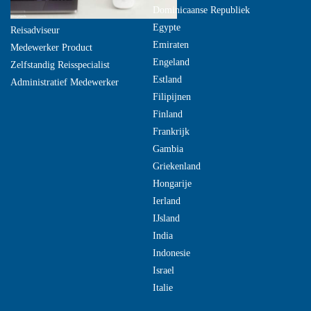
Dominicaanse Republiek
Egypte
Reisadviseur
Emiraten
Medewerker Product
Engeland
Zelfstandig Reisspecialist
Estland
Administratief Medewerker
Filipijnen
Finland
Frankrijk
Gambia
Griekenland
Hongarije
Ierland
IJsland
India
Indonesie
Israel
Italie