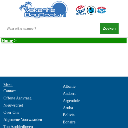
Myanmar - Kuststreek
Home
>
Menu
Albanie
Contact
Andorra
Offerte Aanvraag
Argentinie
Nieuwsbrief
Aruba
Over Ons
Bolivia
Algemene Voorwaarden
Bonaire
Top Aanbiedingen