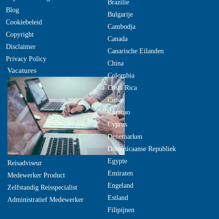
Brazilie
Blog
Bulgarije
Cookiebeleid
Cambodja
Copyright
Canada
Disclaimer
Canarische Eilanden
Privacy Policy
China
Vacatures
Colombia
Costa Rica
Cuba
Curacao
Cyprus
Denemarken
Dominicaanse Republiek
Egypte
Reisadviseur
Emiraten
Medewerker Product
Engeland
Zelfstandig Reisspecialist
Estland
Administratief Medewerker
Filipijnen