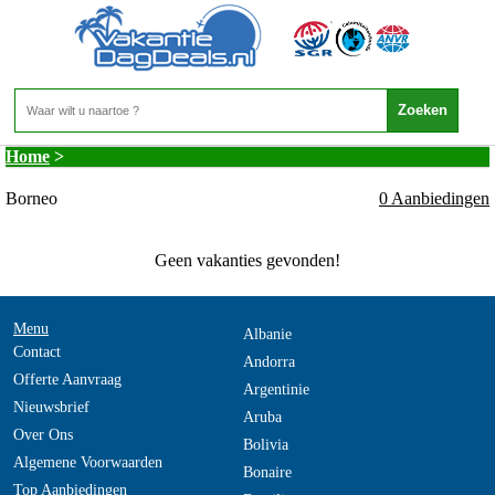
Maleisie - Verlengingsreizen - Borneo
Home
>
Borneo
0 Aanbiedingen
Geen vakanties gevonden!
Menu
Albanie
Contact
Andorra
Offerte Aanvraag
Argentinie
Nieuwsbrief
Aruba
Over Ons
Bolivia
Algemene Voorwaarden
Bonaire
Top Aanbiedingen