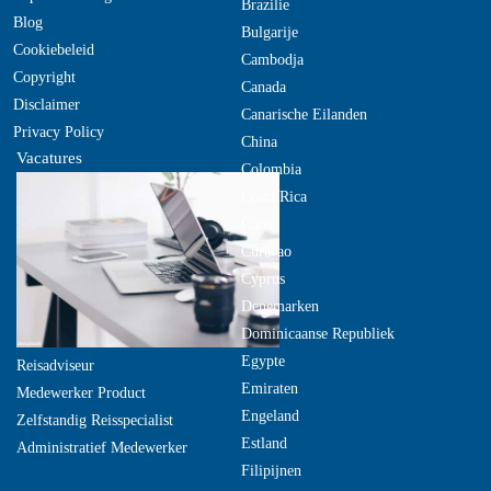
Brazilie
Blog
Bulgarije
Cookiebeleid
Cambodja
Copyright
Canada
Disclaimer
Canarische Eilanden
Privacy Policy
China
Vacatures
Colombia
Costa Rica
Cuba
Curacao
Cyprus
Denemarken
Dominicaanse Republiek
Egypte
Reisadviseur
Emiraten
Medewerker Product
Engeland
Zelfstandig Reisspecialist
Estland
Administratief Medewerker
Filipijnen