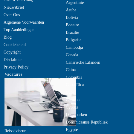
Argentinie
Nieuwsbrief
Aruba
Over Ons
Bolivia
Algemene Voorwaarden
Bonaire
Top Aanbiedingen
Brazilie
Blog
Bulgarije
Cookiebeleid
Cambodja
Copyright
Canada
Disclaimer
Canarische Eilanden
Privacy Policy
China
Vacatures
Colombia
Costa Rica
Cuba
Curacao
Cyprus
Denemarken
Dominicaanse Republiek
Egypte
Reisadviseur