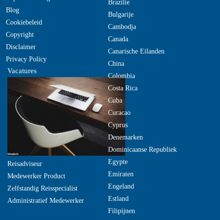
Brazilie
Blog
Bulgarije
Cookiebeleid
Cambodja
Copyright
Canada
Disclaimer
Canarische Eilanden
Privacy Policy
China
Vacatures
Colombia
Costa Rica
Cuba
Curacao
Cyprus
Denemarken
Dominicaanse Republiek
Egypte
Reisadviseur
Emiraten
Medewerker Product
Engeland
Zelfstandig Reisspecialist
Estland
Administratief Medewerker
Filipijnen