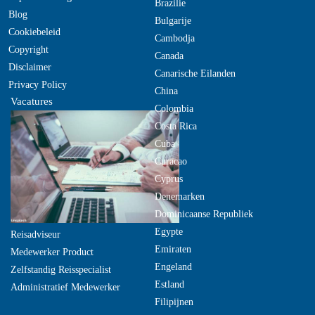
Brazilie
Blog
Bulgarije
Cookiebeleid
Cambodja
Copyright
Canada
Disclaimer
Canarische Eilanden
Privacy Policy
China
Vacatures
Colombia
Costa Rica
Cuba
Curacao
Cyprus
Denemarken
Dominicaanse Republiek
Egypte
Reisadviseur
Emiraten
Medewerker Product
Engeland
Zelfstandig Reisspecialist
Estland
Administratief Medewerker
Filipijnen