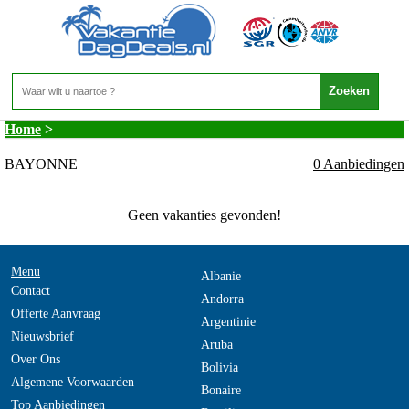
Frankrijk - AQUITAINE - BAYONNE
Home
>
BAYONNE
0 Aanbiedingen
Geen vakanties gevonden!
Menu
Albanie
Contact
Andorra
Offerte Aanvraag
Argentinie
Nieuwsbrief
Aruba
Over Ons
Bolivia
Algemene Voorwaarden
Bonaire
Top Aanbiedingen